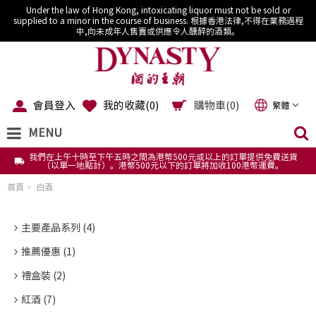
Under the law of Hong Kong, intoxicating liquor must not be sold or
supplied to a minor in the course of business. 根據香港法律,不得在業務過程
中,向未成年人售賣或供應令人醺醉的酒類。
會員登入
我的收藏(
0
)
購物車(0)
繁體
MENU
我們在上午十時至下午五時之間為港幣500元或以上的訂單提供免費送貨
（以單一地點計）。港幣500元以下的訂單將加收100港幣運費。
首頁
白酒
主要產品系列 (4)
推薦優惠 (1)
禮盒裝 (2)
紅酒 (7)